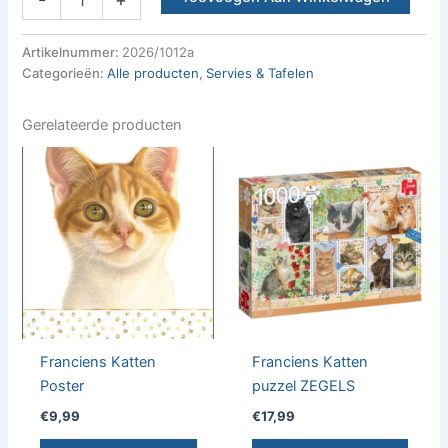
Katten
Set
van
Artikelnummer:
2026/1012a
2
Categorieën:
Alle producten
,
Servies & Tafelen
schaaltjes
KATTENKRUID
Gerelateerde producten
aantal
Franciens Katten
Franciens Katten
Poster
puzzel ZEGELS
€
9,99
€
17,99