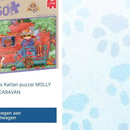
ns Katten puzzel MOLLY
 CARAVAN
oegen aan
elwagen