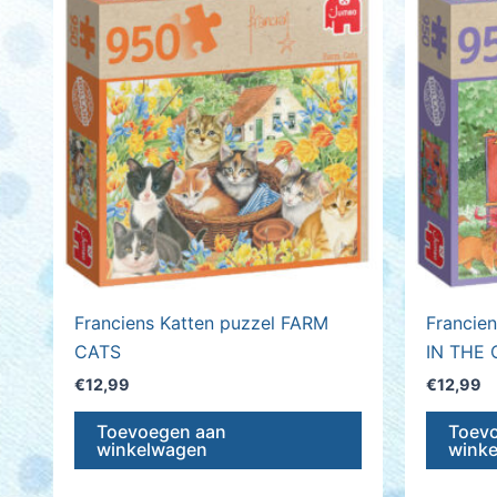
Franciens Katten puzzel FARM
Francie
CATS
IN THE
€
12,99
€
12,99
Toevoegen aan
Toev
winkelwagen
wink