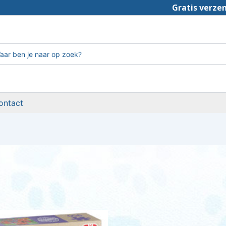
Gratis verze
ken
:
ontact