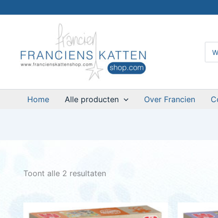
Ga
naar
de
inhoud
Zoe
naar
Home
Alle producten
Over Francien
C
Toont alle 2 resultaten